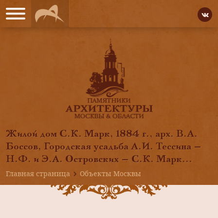
Жилой дом С.К. Марк, 1884 г., арх. В.А.
Боссов, Городская усадьба А.И. Тессина —
Н.Ф. и Э.А. Островских — С.К. Марк...
Главная страница
Объекты Москвы