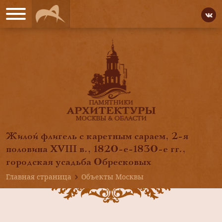
Жилой флигель с каретным сараем, 2-я
половина XVIII в., 1820-е-1830-е гг.,
городская усадьба Обресковых
Главная страница
Объекты Москвы