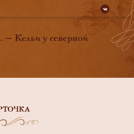
. — Кельи у северной
РТОЧКА