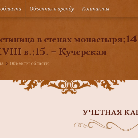
 области
Объекты в аренду
Контакты
остиница в стенах монастыря;14
ХVIII в.;15. – Кучерская
ца
Объекты области
УЧЕТНАЯ КА