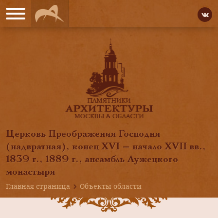
Церковь Преображения Господня
(надвратная), конец XVI — начало XVII вв.,
1839 г., 1889 г., ансамбль Лужецкого
монастыря
Главная страница
Объекты области