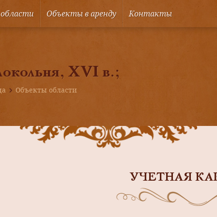
 области
Объекты в аренду
Контакты
локольня, ХVI в.;
ца
Объекты области
УЧЕТНАЯ КА