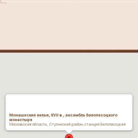
Монашеские кельи, ХVII в., ансамбль Белопесоцкого
монастыря
Московская область, Ступинский район, станция Белопесоцкая