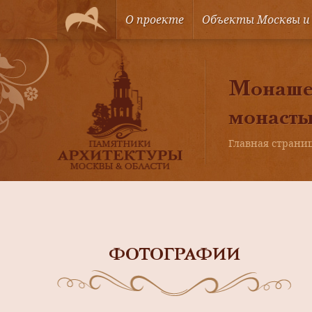
О проекте
Объекты Москвы и
Монашес
монаст
Главная страни
ФОТОГРАФИИ