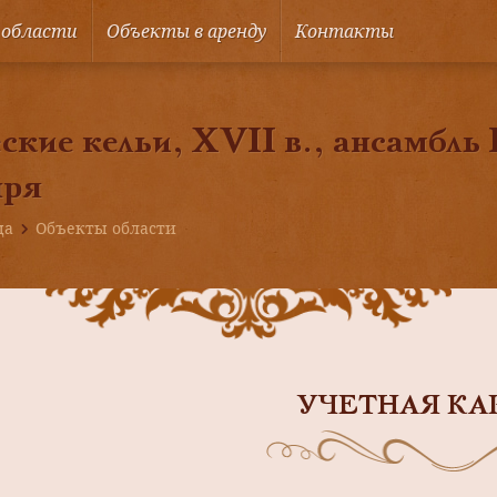
 области
Объекты в аренду
Контакты
кие кельи, ХVII в., ансамбль
ыря
ца
Объекты области
УЧЕТНАЯ КА