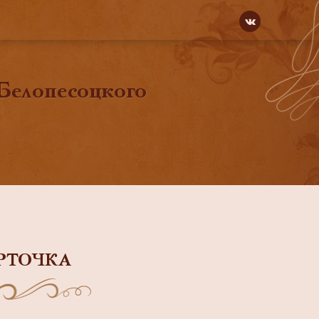
 Белопесоцкого
РТОЧКА