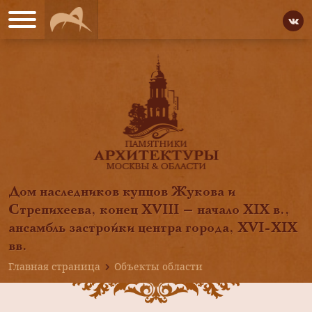
Дом наследников купцов Жукова и
Стрепихеева, конец XVIII — начало XIX в.,
ансамбль застройки центра города, XVI-XIX
вв.
Главная страница
Объекты области