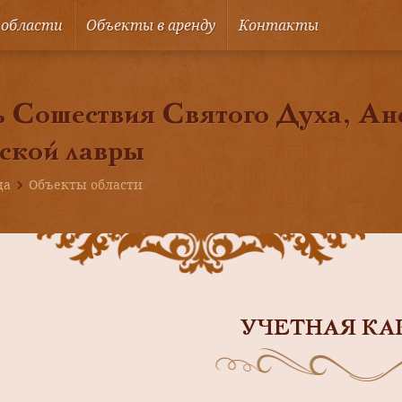
 области
Объекты в аренду
Контакты
 Сошествия Святого Духа, Ан
ской лавры
ца
Объекты области
УЧЕТНАЯ КА