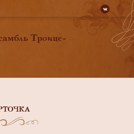
самбль Троице-
РТОЧКА