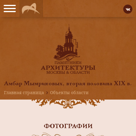
Амбар Мымриковых, вторая половина XIX в.
Главная страница
Объекты области
ФОТОГРАФИИ