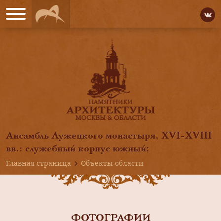
Ансамбль Лужецкого монастыря, ХVI-XVIII
вв.: служебный корпус южный;
Главная страница
Объекты области
ФОТОГРАФИИ