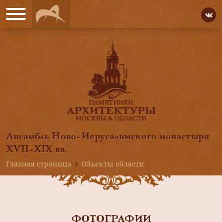
Ансамбль Ново-Иерусалимского монастыря
XVII-XIX вв.
Главная страница
Объекты области
ФОТОГРАФИИ