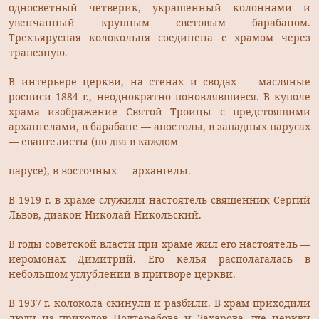
односветный четверик, украшенный колоннами и
увенчанный крупным световым барабаном.
Трехъярусная колокольня соединена с храмом через
трапезную.
В интерьере церкви, на стенах и сводах — масляные
росписи 1884 г., неоднократно поновлявшиеся. В куполе
храма изображение Святой Троицы с предстоящими
архангелами, в барабане — апостолы, в западных парусах
— евангелисты (по два в каждом
парусе), в восточных — архангелы.
В 1919 г. в храме служили настоятель священник Сергий
Львов, диакон Николай Никольский.
В годы советской власти при храме жил его настоятель —
иеромонах Димитрий. Его келья располагалась в
небольшом углублении в притворе церкви.
В 1937 г. колокола скинули и разбили. В храм приходили
люди из приходов Подтеребова и Захарова, где церкви