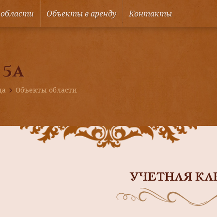
 области
Объекты в аренду
Контакты
 5А
ца
Объекты области
УЧЕТНАЯ КА