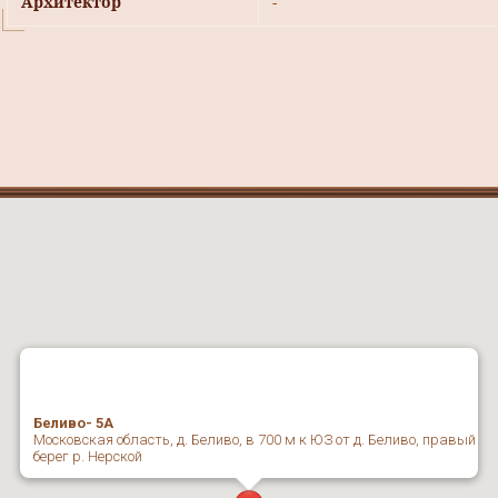
Архитектор
-
Беливо- 5А
Московская область, д. Беливо, в 700 м к ЮЗ от д. Беливо, правый
берег р. Нерской