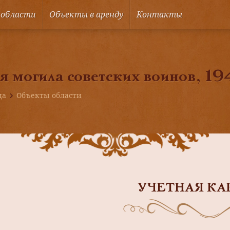
 области
Объекты в аренду
Контакты
я могила советских воинов, 194
ца
Объекты области
УЧЕТНАЯ КА