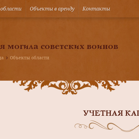
 области
Объекты в аренду
Контакты
я могила советских воинов
ца
Объекты области
УЧЕТНАЯ КА