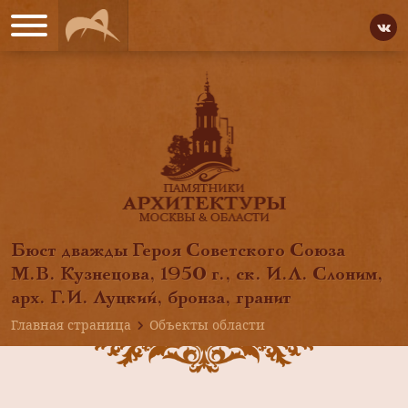
Бюст дважды Героя Советского Союза
М.В. Кузнецова, 1950 г., ск. И.Л. Слоним,
арх. Г.И. Луцкий, бронза, гранит
Главная страница
Объекты области