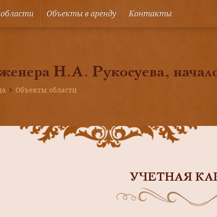
 области
Объекты в аренду
Контакты
женера Н.А. Рукосуева, начал
ца
Объекты области
УЧЕТНАЯ КА