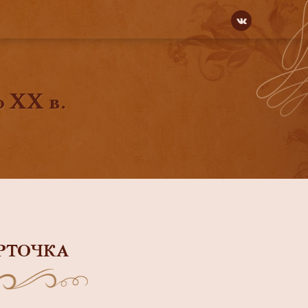
о ХХ в.
РТОЧКА