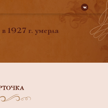
 в 1927 г. умерла
РТОЧКА