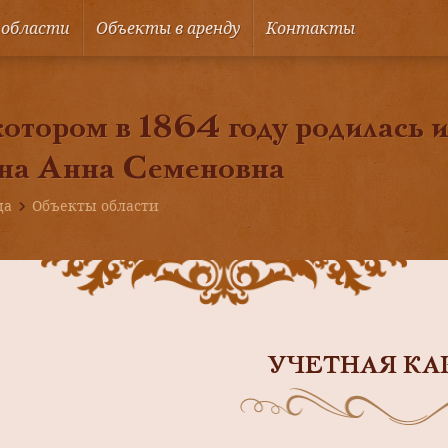
 области
Объекты в аренду
Контакты
котором в 1864 году родилась и
на Анна Семеновна
ца
Объекты области
УЧЕТНАЯ КА