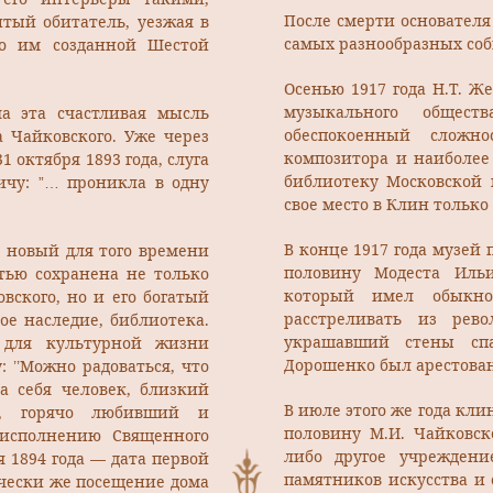
После смерти основателя
итый обитатель, уезжая в
самых разнообразных собы
то им созданной Шестой
Осенью 1917 года Н.Т. Ж
музыкального общест
а эта счастливая мысль
обеспокоенный сложно
 Чайковского. Уже через
композитора и наиболее
 октября 1893 года, слуга
библиотеку Московской 
ичу: ”… проникла в одну
свое место в Клин только 
В конце 1917 года музей
я новый для того времени
половину Модеста Ильи
тью сохранена не только
который имел обыкно
вского, но и его богатый
расстреливать из рев
е наследие, библиотека.
украшавший стены спа
 для культурной жизни
Дорошенко был арестован
: ’’Можно радоваться, что
а себя человек, близкий
В июле этого же года кл
й, горячо любивший и
половину М.И. Чайковско
 исполнению Священного
либо другое учреждени
я 1894 года — дата первой
памятников искусства и
ически же посещение дома