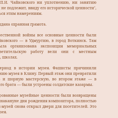
й П.И. Чайковского ни уплотнению, ни занятию
не подлежит, ввиду его исторической ценности”,
ься этим намерениям.
ыдана охранная грамота.
чественной войны все основные ценности были
ковского — в Удмуртию, в город Воткинск. Там
ыла организована экспозиция мемориальных
светительскую работу вели они с местным
, школах.
период в истории музея. Фашисты причинили
нию музея в Клину. Первый этаж они превратили
в и шорную мастерскую, во втором этаже — в
его брата — были устроены солдатские казармы.
уированные музейные ценности были возвращены
а, накануне дня рождения композитора, полностью
музей снова открыл двери для посетителей. Это
зея.