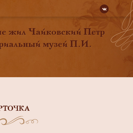
оме жил Чайковский Петр
ориальный музей П.И.
РТОЧКА