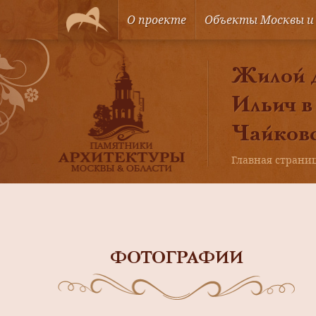
О проекте
Объекты Москвы и
Жилой д
Ильич в
Чайковс
Главная страни
ФОТОГРАФИИ