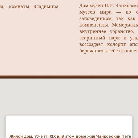
Дом-музей П.И. Чайковс
ча, комнаты Владимира
музеев мира — по су
заповедником, так как
компоненты. Мемориаль
внутреннее убранство
старинный парк и уса
воссоздает колорит эп
бережного к себе отноше
Жилой дом, 70-е гг. XIX в. В этом доме жил Чайковский Петр