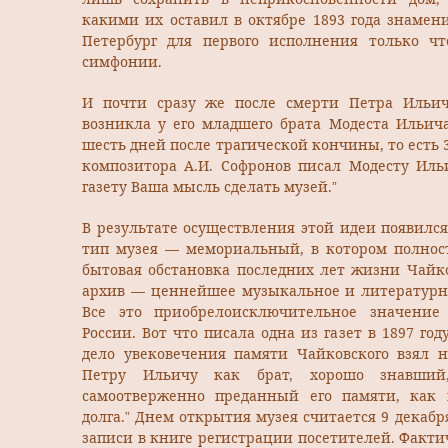
какими их оставил в октябре 1893 года знамен
Петербург для первого исполнения только ч
симфонии.
И почти сразу же после смерти Петра Ильич
возникла у его младшего брата Модеста Ильича
шесть дней после трагической кончины, то есть 31
композитора А.И. Софронов писал Модесту Иль
газету Ваша мысль сделать музей.”
В результате осуществления этой идеи появилс
тип музея — мемориальный, в котором полнос
бытовая обстановка последних лет жизни Чайко
архив — ценнейшее музыкальное и литературно
Все это приобрелоисключительное значение
России. Вот что писала одна из газет в 1897 году
дело увековечения памяти Чайковского взял н
Петру Ильичу как брат, хорошо знавши
самоотверженно преданный его памяти, как
долга.” Днем открытия музея считается 9 декабр
записи в книге регистрации посетителей. Факт