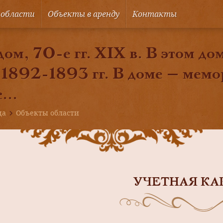
 области
Объекты в аренду
Контакты
ом, 70-е гг. XIX в. В этом д
 1892-1893 гг. В доме — мем
...
ца
Объекты области
УЧЕТНАЯ КА