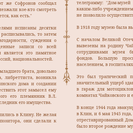
телеграмму: ’’Дом-музе
от же Софронов сообщал
каким-либо учреждением 
риезжали кое-кто смотреть
не позволило осуществит
тся, как есть.”
В 1918 году музею была в
телями исписаны десятки
 расписывались, то затем
С началом Великой Оте
агодарности, суждения о
вывезены на родину Чай
ценные записи со всей
сотрудниками музея б
м является это памятное
фондов. Большую про
ессий, национальностей.
населением, в госпиталях
 младшего брата, довольно
Это был трагический 
а, либреттиста, возникла
значительный ущерб зда
инского дома и создании
в гараж для мотоцикло
ествить этот замысел ему
комнатах Чайковского и 
ого его племянник В.Л.
аследник его имущества.
В конце 1944 года эвак
в Клин, и 6 мая 1945 год
елились в Клину. Не желая
отреставрированный Дом-
озитора, они сделали к
было второе рождение му