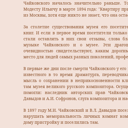
Чайковского началось значительно раньше. Т
Модесту Ильичу в марте 1894 года: ’’Квартиру п
из Москвы, хотя еще никто не знает, что она остае
За столетие существования музея его посети
книг. И если в первое время посетители только
стали оставлять в них свои отзывы, слова бл
музыке Чайковского и о музее. Эти драго
очевидностью свидетельствуют, каким дороги
место для людей самых разных поколений, проф
В первые же дни после смерти Чайковского у его
известного в то время драматурга, переводчик
мысль о сохранении в неприкосновенности кл
там музея великого русского композитора. Осущ
помогли: наследник авторских прав Чайковск
Давыдов и А.И. Софронов, слуга композитора и н
В 1897 году М.И. Чайковский и В.Л. Давыдов пос
нарушать мемориальность личных комнат комп
дому пристройку и поселились там.