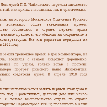
 Дом-музей П.И. Чайковского пережил множество
тий, как ярких, счастливых, так и трагических.
егин, на которого Московское Отделение Русского
ва возложило общее заведование музеем,
стью обстановки в стране, перевез архив
 ценные предметы его обихода на сохранение в
консерватории. Все эти раритеты вернулись на
в 1924 году.
 пережил тревожное время: в дом композитора, на
ча, вселился с семьей анархист Дорошенко,
вение по утрам, только встав с постели,
ольвера портрет римского папы Иннокентия,
льни создателя музея. В апреле 1918 года
.
инский исполком хотел занять первый этаж дома и
го под ’’Пролеткульт”, детский дом или какое-
е. И только вмешательство отдела по охране
 старины Наркомпроса РСФСР, пославшего в Клин