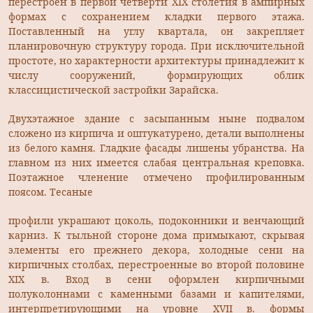
перестроен в первой четверти XIX столетия в ампирных
формах с сохранением кладки первого этажа.
Поставленный на углу квартала, он закрепляет
планировочную структуру города. При исключительной
простоте, но характерности архитектуры принадлежит к
числу сооружений, формирующих облик
классицистической застройки Зарайска.
Двухэтажное здание с засыпанным ныне подвалом
сложено из кирпича и оштукатурено, детали выполнены
из белого камня. Гладкие фасады лишены убранства. На
главном из них имеется слабая центральная креповка.
Поэтажное членение отмечено профилированным
поясом. Тесаные
профили украшают цоколь, подоконники и венчающий
карниз. К тыльной стороне дома примыкают, скрывая
элементы его прежнего декора, холодные сени на
кирпичных столбах, перестроенные во второй половине
XIX в. Вход в сени оформлен кирпичными
полуколоннами с каменными базами и капителями,
интерпретирующими на уровне XVII в. формы