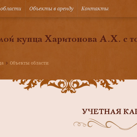
 области
Объекты в аренду
Контакты
ой купца Харитонова А.Х. с т
ца
Объекты области
УЧЕТНАЯ КА