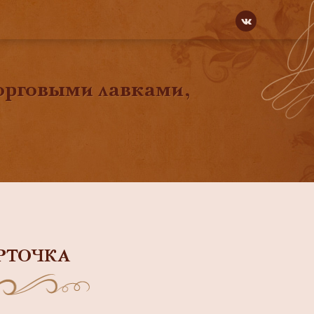
орговыми лавками,
РТОЧКА