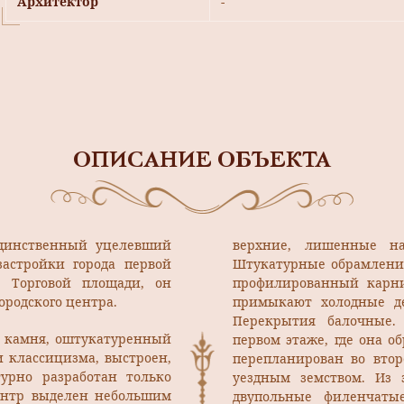
Архитектор
-
ОПИСАНИЕ ОБЪЕКТА
единственный уцелевший
верхние, лишенные н
астройки города первой
Штукатурные обрамления
 Торговой площади, он
профилированный карни
ородского центра.
примыкают холодные де
Перекрытия балочные.
о камня, оштукатуренный
первом этаже, где она 
 классицизма, выстроен,
перепланирован во втор
турно разработан только
уездным земством. Из э
ентр выделен небольшим
двупольные филенчаты