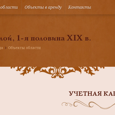
 области
Объекты в аренду
Контакты
ой, 1-я половина XIX в.
ца
Объекты области
УЧЕТНАЯ КА