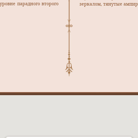
ровне парадного второго
зеркалом, тянутые ампи