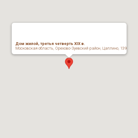
Дом жилой, третья четверть XIX в.
Московская область, Орехово-Зуевский район, Цаплино, 139