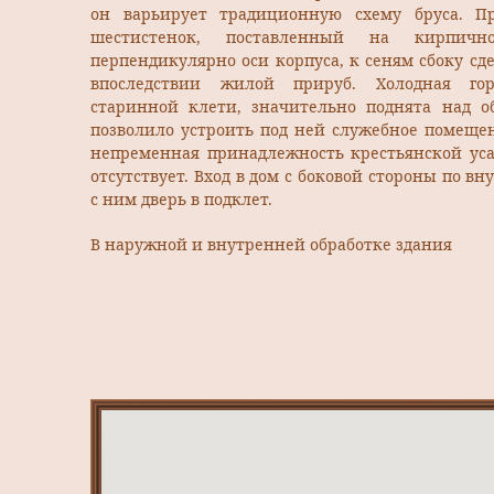
он варьирует традиционную схему бруса. П
шестистенок, поставленный на кирпичн
перпендикулярно оси корпуса, к сеням сбоку с
впоследствии жилой прируб. Холодная го
старинной клети, значительно поднята над о
позволило устроить под ней служебное помещен
непременная принадлежность крестьянской уса
отсутствует. Вход в дом с боковой стороны по в
с ним дверь в подклет.
В наружной и внутренней обработке здания