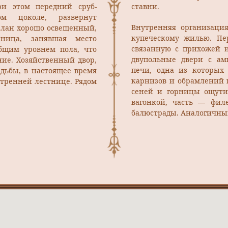
ри этом передний сруб-
ставни.
ом цоколе, развернут
Внутренняя организаци
делан хорошо освещенный,
купеческому жилью. Пе
рница, занявшая место
связанную с прихожей и
бщим уровнем пола, что
двупольные двери с а
ие. Хозяйственный двор,
печи, одна из которых
дьбы, в настоящее время
карнизов и обрамлений п
нутренней лестнице. Рядом
сеней и горницы ощути
вагонкой, часть — фи
балюстрады. Аналогичны