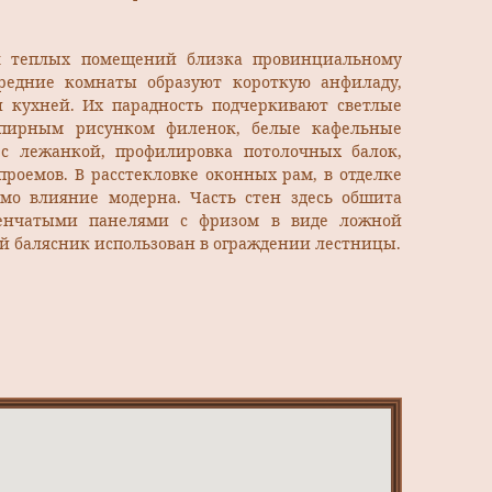
я теплых помещений близка провинциальному
редние комнаты образуют короткую анфиладу,
 кухней. Их парадность подчеркивают светлые
мпирным рисунком филенок, белые кафельные
 с лежанкой, профилировка потолочных балок,
роемов. В расстекловке оконных рам, в отделке
мо влияние модерна. Часть стен здесь обшита
ленчатыми панелями с фризом в виде ложной
й балясник использован в ограждении лестницы.