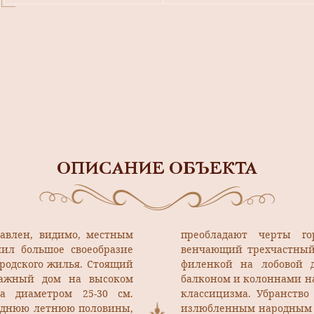
ОПИСАНИЕ ОБЪЕКТА
тавлен, видимо, местным
преобладают черты го
ил большое своеобразие
венчающий трехчастный
ородского жилья. Стоящий
филенкой на лобовой д
тажный дом на высоком
балконом и колоннами на
а диаметром 25-30 см.
классицизма. Убранство 
аднюю летнюю половины,
излюбленным народным 