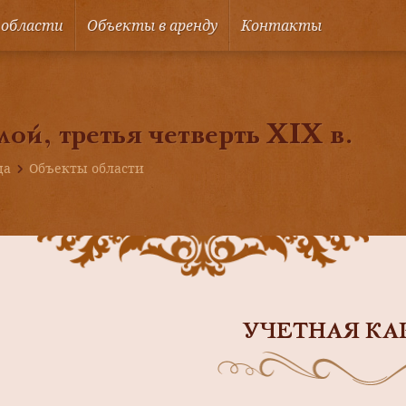
 области
Объекты в аренду
Контакты
ой, третья четверть XIX в.
ца
Объекты области
УЧЕТНАЯ КА