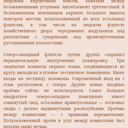
широким кирпичным поясом, зажатым между
белокаменными уступами. Антаблемент трёхчастный. В
белокаменном венчающем карнизе большого выно­са
повторен мостив, использованный во всех остальных
флигелях, в том числе на людском флигеле
хозяйственного двора: чередование модульонов над
ризалитами с сухариками над промежуточными
рустованными плоскостями.
Северо-западный флигель лучше других сохранил
первона­чальную внутреннюю планировку. Три
сводчатые комнаты первого этажа, соединяющиеся по
кругу, выходили в угловое лестничное помещение. Ныне
входы на лестницу заложены. Современный вход на 1
этаж расположен с севера. Другие новые входные
проёмы сейчас не используются. Самое большое
квадратное северо-западное помещение имеет
сомкнутый свод, остальные прямоуголь­ные — лотковые
своды с далеко выдвинутыми распалубками. Проёмы
между комнатами — с прямыми перемычками.
Полузаложенный проём в углу между комнатами был
некогда занят печью.