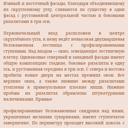
Южный и восточный фасады, благодаря объединяющему
их скругленному углу, сливаются по существу в один
фасад с русто­ванной центральной частью и боковыми
ризалитами в три оси.
Первоначальный вход расположен в центре
скруглённого угла, к нему ведёт невысокая двухмаршевая
белокаменная лестница с профилированными
ступенями. Над входом — окно, освещающее лестничную
клетку. Одинаковые северный и западный фасады име­ют
общую композицию: гладкие, боковые ризалиты в одну
ось, и рустованная середина в три оси. С севера и востока
пробиты новые двери на местах прежних окон. Все
верхние окна, а также нижние между ризалитами
утоплены в прямоугольные плоские ниши. Нижние
проёмы на ризалитах обрамлены штукатурными
наличниками. Прямые
профилированные белокаменные сандрики над ними,
украшенные мелкими сухариками, имеют ступенчатое
заверше­ние. По периметру проходит высокий цоколь с