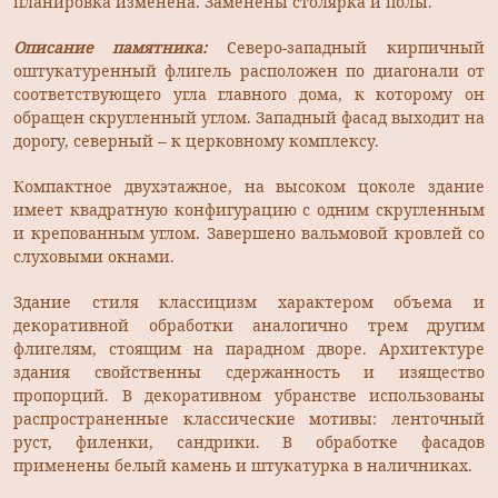
планировка изменена. Заменены столярка и полы.
Описание памятника:
Северо-западный кирпичный
оштукатуренный флигель расположен по диагонали от
соответствующего угла главного дома, к которому он
обращен скругленный углом. Западный фасад выходит на
дорогу, северный – к церковному комплексу.
Компактное двухэтажное, на высоком цоколе здание
имеет квадратную конфигурацию с одним скругленным
и крепованным углом. Завершено вальмовой кровлей со
слуховыми окнами.
Здание стиля классицизм характером объема и
декоративной обработки аналогично трем другим
флигелям, стоящим на парадном дворе. Архитектуре
здания свойственны сдержанность и изящество
пропорций. В декоративном убранстве использованы
распространенные классические мотивы: ленточный
руст, филенки, сандрики. В обработке фасадов
применены белый камень и штукатурка в наличниках.