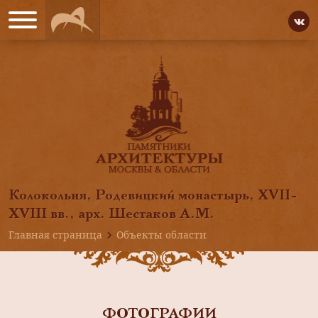
Колокольня, Родевицкий монастырь, ХVII-
ХVIII вв., арх. Шестаков А.М.
Главная страница
Объекты области
ФОТОГРАФИИ