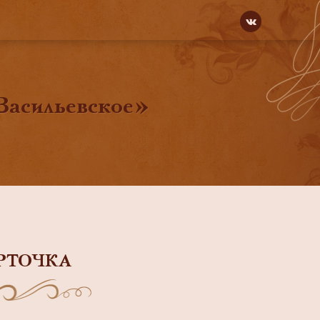
«Васильевское»
РТОЧКА