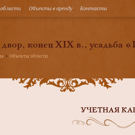
 области
Объекты в аренду
Контакты
двор, конец XIX в., усадьба 
ца
Объекты области
УЧЕТНАЯ КА