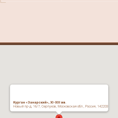
Курган «Занарский», XI-XIII вв.
Новый пр-д, 16/7, Серпухов, Московская обл., Россия, 142203