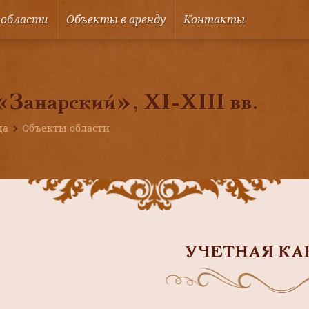
 области
Объекты в аренду
Контакты
«Занарский», XI-XIII вв.
ца
Объекты области
УЧЕТНАЯ КА