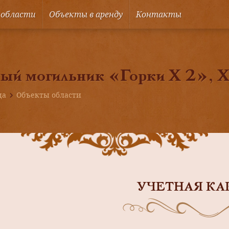
 области
Объекты в аренду
Контакты
ый могильник «Горки X 2», XI
ца
Объекты области
УЧЕТНАЯ КА