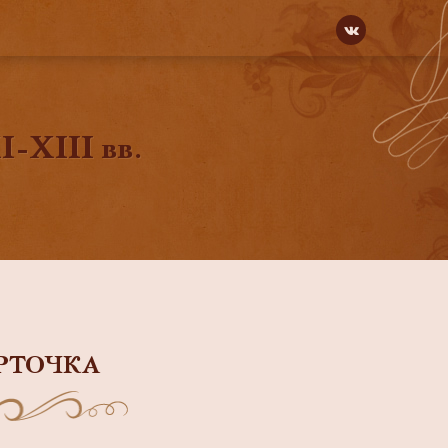
-XIII вв.
РТОЧКА