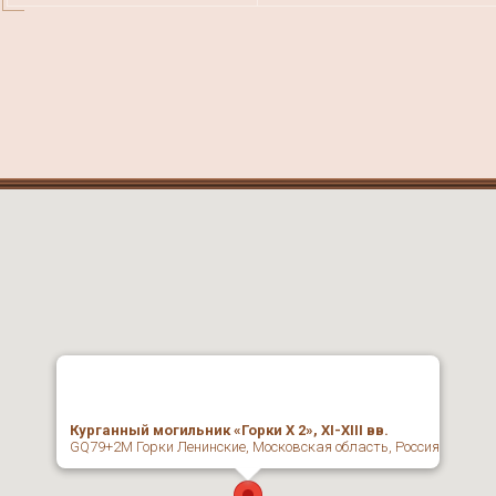
Курганный могильник «Горки X 2», XI-XIII вв.
GQ79+2M Горки Ленинские, Московская область, Россия