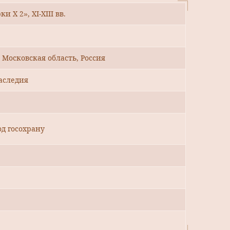
 X 2», XI-XIII вв.
Московская область, Россия
аследия
од госохрану