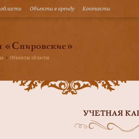
 области
Объекты в аренду
Контакты
ы «Спировские»
ца
Объекты области
УЧЕТНАЯ КА