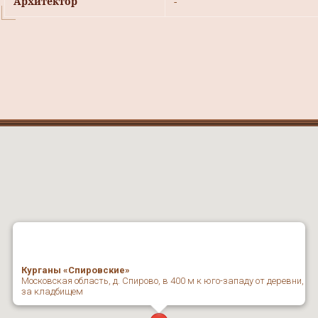
Архитектор
-
Курганы «Спировские»
Московская область, д. Спирово, в 400 м к юго-западу от деревни,
за кладбищем