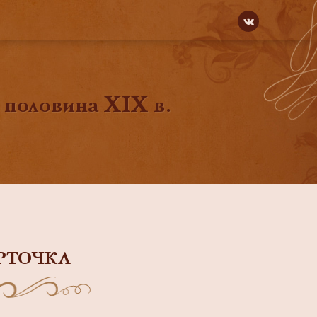
 половина ХIХ в.
РТОЧКА