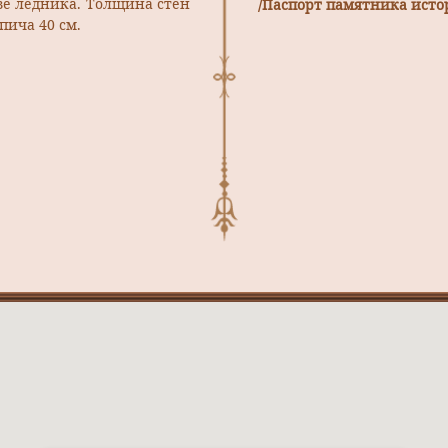
тве ледника. Толщина стен
/Паспорт памятника истор
пича 40 см.