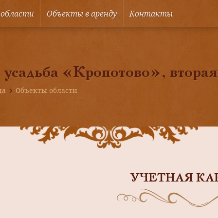
 области
Объекты в аренду
Контакты
 усадьба «Кропотово», вторая
ца
Объекты области
УЧЕТНАЯ КА