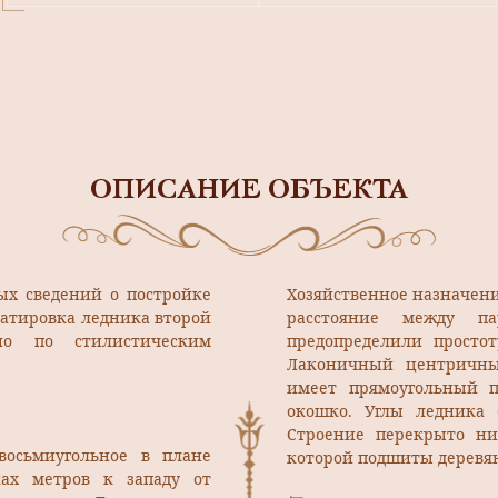
ОПИСАНИЕ ОБЪЕКТА
ых сведений о постройке
Хозяйственное назначени
Датировка ледника второй
расстояние между п
но по стилистическим
предопределили простот
Лаконичный центричны
имеет прямоугольный п
окошко. Углы ледника
Строение перекрыто ни
восьмиугольное в плане
которой подшиты деревя
ках метров к западу от