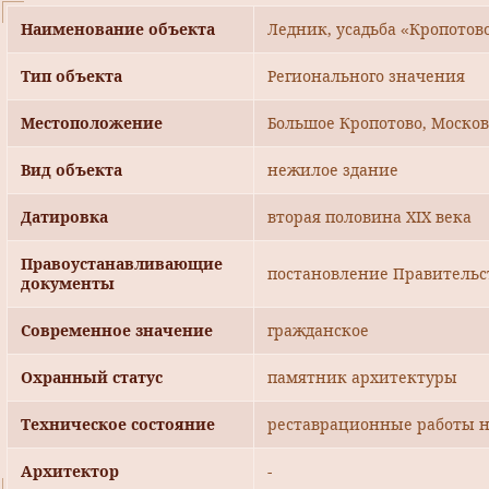
Наименование объекта
Ледник, усадьба «Кропотово
Тип объекта
Регионального значения
Местоположение
Большое Кропотово, Московс
Вид объекта
нежилое здание
Датировка
вторая половина ХIХ века
Правоустанавливающие
постановление Правительст
документы
Современное значение
гражданское
Охранный статус
памятник архитектуры
Техническое состояние
реставрационные работы н
Архитектор
-