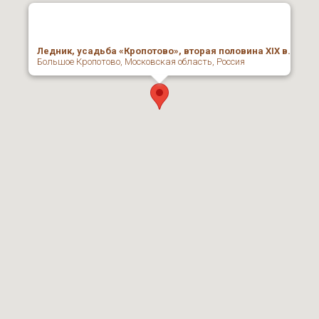
Ледник, усадьба «Кропотово», вторая половина ХIХ в.
Большое Кропотово, Московская область, Россия