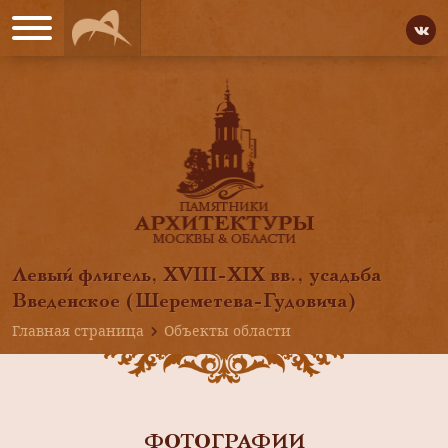
Левый флигель, ХVIII-ХIХ вв., усадьба
Введенское (Шереметева-Гудовича)
Главная страница
Объекты области
ФОТОГРАФИИ