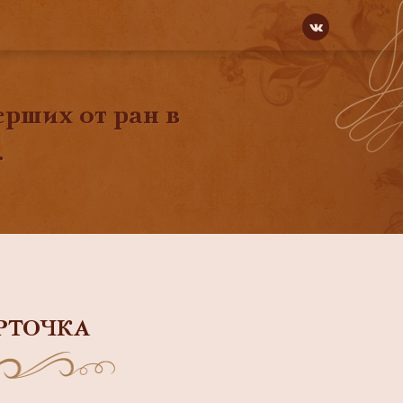
рших от ран в
.
РТОЧКА