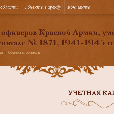
 области
Объекты в аренду
Контакты
офицеров Красной Армии, уме
спитале № 1871, 1941-1945 гг
ца
Объекты области
УЧЕТНАЯ КА