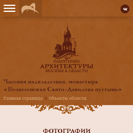
Часовня надкладезная, монастырь
«Вознесенская Свято-Давидова пустынь»
Главная страница
Объекты области
ФОТОГРАФИИ