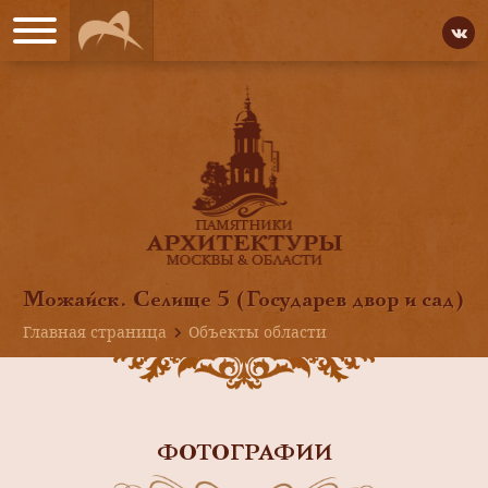
Можайск. Селище 5 (Государев двор и сад)
Главная страница
Объекты области
ФОТОГРАФИИ