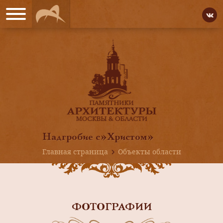
Надгробие с»Христом»
Главная страница
Объекты области
ФОТОГРАФИИ