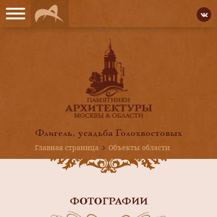
Флигель, усадьба Голохвостовых
Главная страница
Объекты области
ФОТОГРАФИИ