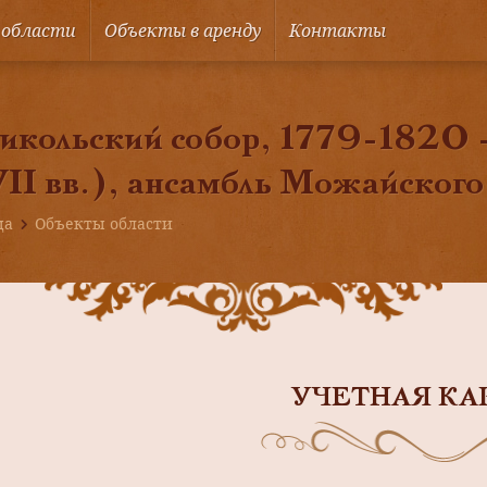
 области
Объекты в аренду
Контакты
кольский собор, 1779-1820 -е 
I вв.), ансамбль Можайского
ца
Объекты области
УЧЕТНАЯ КА