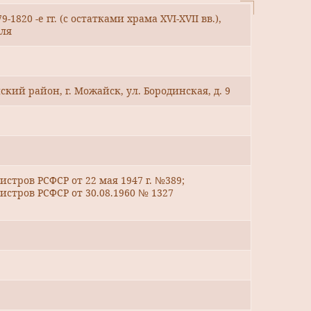
1820 -е гг. (с остатками храма XVI-XVII вв.),
мля
кий район, г. Можайск, ул. Бородинская, д. 9
стров РСФСР от 22 мая 1947 г. №389;
стров РСФСР от 30.08.1960 № 1327