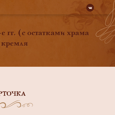
гг. (с остатками храма
 кремля
РТОЧКА