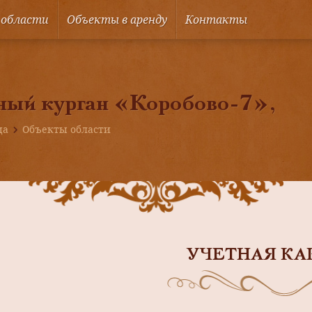
 области
Объекты в аренду
Контакты
ный курган «Коробово-7»,
ца
Объекты области
УЧЕТНАЯ КА