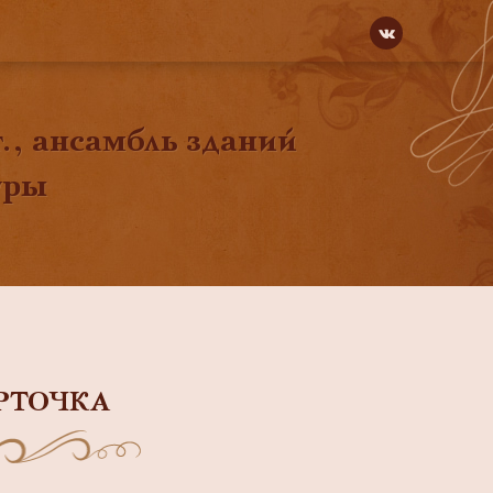
., ансамбль зданий
уры
РТОЧКА