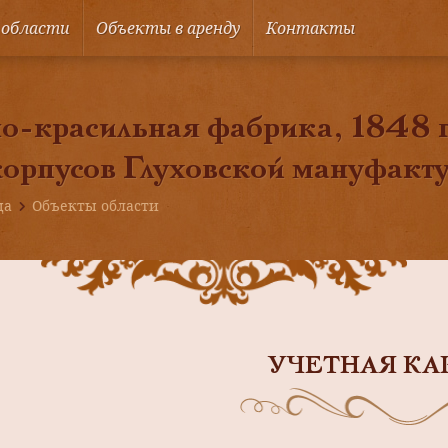
 области
Объекты в аренду
Контакты
о-красильная фабрика, 1848 г
корпусов Глуховской мануфакт
ца
Объекты области
УЧЕТНАЯ КА