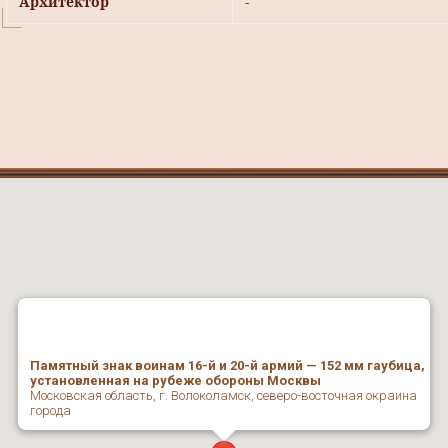
Архитектор
-
Памятный знак воинам 16-й и 20-й армий — 152 мм гаубица,
установленная на рубеже обороны Москвы
Московская область, г. Волоколамск, северо-восточная окраина
города