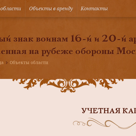
 области
Объекты в аренду
Контакты
й знак воинам 16-й и 20-й а
ленная на рубеже обороны Мо
ца
Объекты области
УЧЕТНАЯ КА