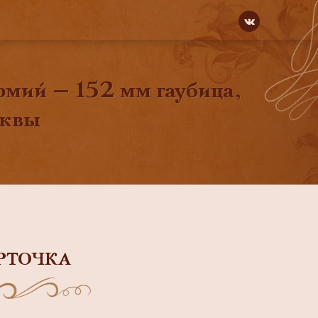
рмий — 152 мм гаубица,
сквы
РТОЧКА