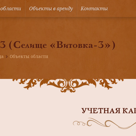
 области
Объекты в аренду
Контакты
 3 (Селище «Витовка-3»)
ца
Объекты области
УЧЕТНАЯ КА