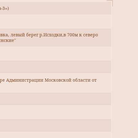
-3»)
овка, левый берег р.Исходки,в 700м к северо
инские"
уре Администрации Московской области от