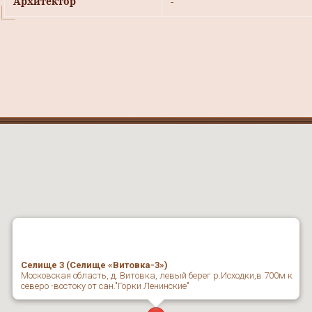
Архитектор
-
Селище 3 (Селище «Витовка-3»)
Московская область, д. Витовка, левый берег р.Исходки,в 700м к
северо -востоку от сан."Горки Ленинские"