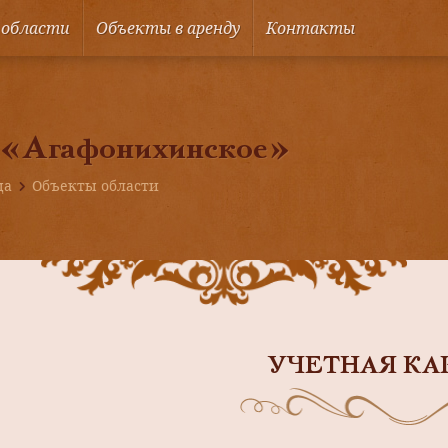
 области
Объекты в аренду
Контакты
 «Агафонихинское»
ца
Объекты области
УЧЕТНАЯ КА