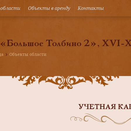
 области
Объекты в аренду
Контакты
«Большое Толбино 2», XVI-X
ца
Объекты области
УЧЕТНАЯ КА