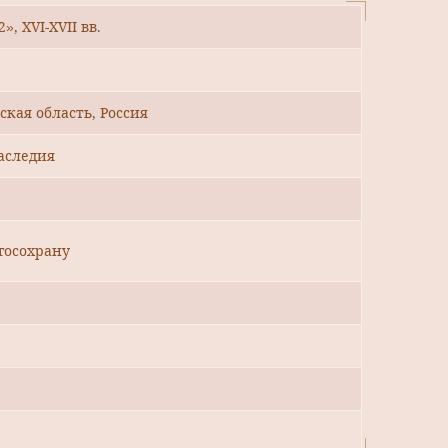
, XVI-XVII вв.
кая область, Россия
аследия
госохрану