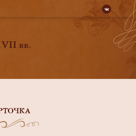
VII вв.
РТОЧКА