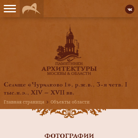
Селище «Чурилково 1», р.ж.в., 3-я четв. I
тыс.н.э., XIV — XVII вв.
Главная страница
Объекты области
ФОТОГРАФИИ