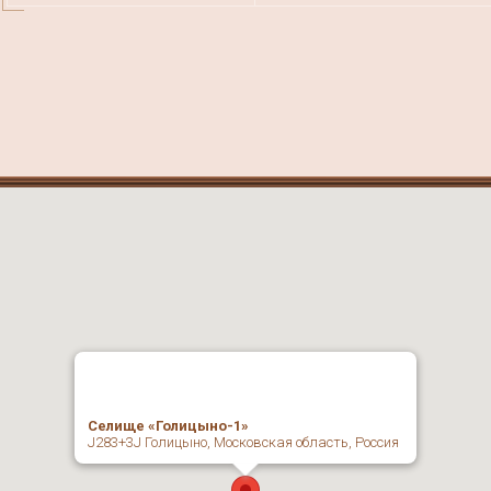
Селище «Голицыно-1»
J283+3J Голицыно, Московская область, Россия