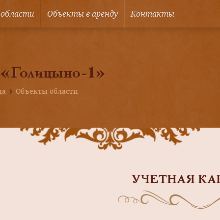
 области
Объекты в аренду
Контакты
 «Голицыно-1»
ца
Объекты области
УЧЕТНАЯ КА