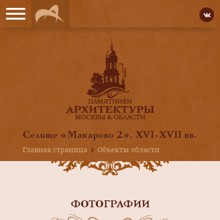
Селище «Макарово 2», XVI-XVII вв.
Главная страница
Объекты области
ФОТОГРАФИИ