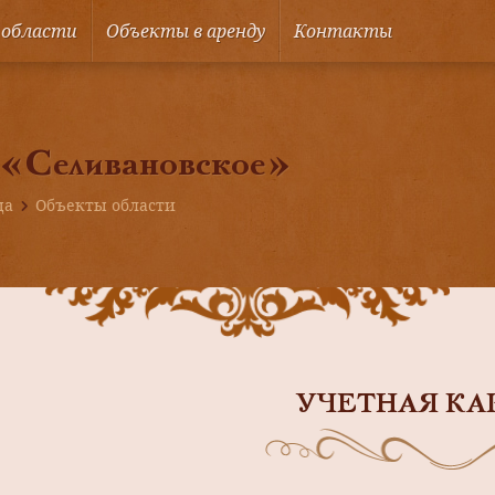
 области
Объекты в аренду
Контакты
 «Селивановское»
ца
Объекты области
УЧЕТНАЯ КА