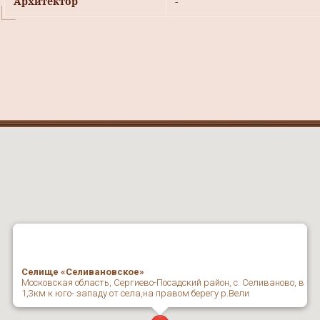
Архитектор
-
Селище «Селивановское»
Московская область, Сергиево-Посадский район, с. Селиваново, в
1,3км к юго- западу от села,на правом берегу р.Вели