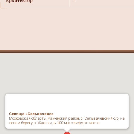
Архитектор
-
Селище «Сельвачево»
Московская область, Раменский район, с. Сельвачевский с/о, на
левом берегу р. Жданки, в 100 м к северу от моста