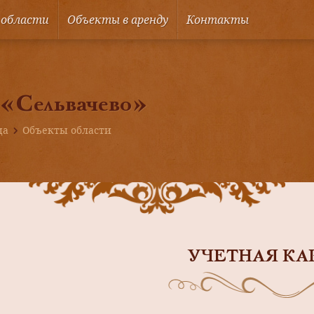
 области
Объекты в аренду
Контакты
 «Сельвачево»
ца
Объекты области
УЧЕТНАЯ КА