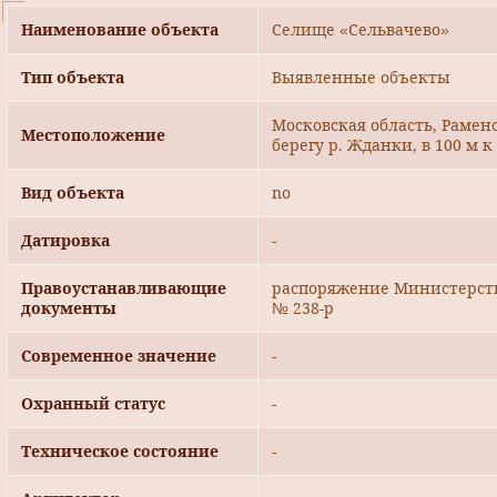
Наименование объекта
Селище «Сельвачево»
Тип объекта
Выявленные объекты
Московская область, Раменс
Местоположение
берегу р. Жданки, в 100 м к
Вид объекта
no
Датировка
-
Правоустанавливающие
распоряжение Министерства
документы
№ 238-р
Современное значение
-
Охранный статус
-
Техническое состояние
-