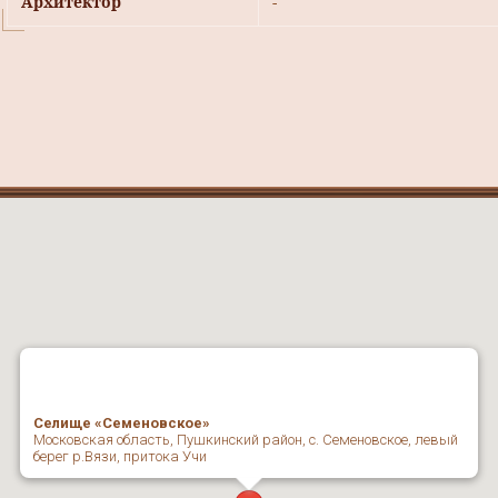
Архитектор
-
Селище «Семеновское»
Московская область, Пушкинский район, с. Семеновское, левый
берег р.Вязи, притока Учи