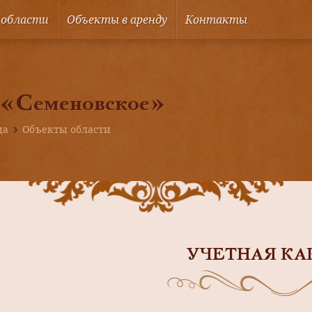
 области
Объекты в аренду
Контакты
 «Семеновское»
ца
Объекты области
УЧЕТНАЯ КА