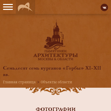
Семьдесят семь курганов «Горбы» ХI-ХII
вв.
Главная страница
Объекты области
ФОТОГРАФИИ